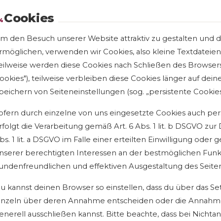
Cookies
4
m den Besuch unserer Website attraktiv zu gestalten und
rmöglichen, verwenden wir Cookies, also kleine Textdateie
eilweise werden diese Cookies nach Schließen des Browsers
ookies"), teilweise verbleiben diese Cookies länger auf de
peichern von Seiteneinstellungen (sog. „persistente Cookies
ofern durch einzelne von uns eingesetzte Cookies auch p
rfolgt die Verarbeitung gemäß Art. 6 Abs. 1 lit. b DSGVO zu
bs. 1 lit. a DSGVO im Falle einer erteilten Einwilligung oder 
nserer berechtigten Interessen an der bestmöglichen Funkt
undenfreundlichen und effektiven Ausgestaltung des Seite
u kannst deinen Browser so einstellen, dass du über das Se
inzeln über deren Annahme entscheiden oder die Annahme
enerell ausschließen kannst. Bitte beachte, dass bei Nichta