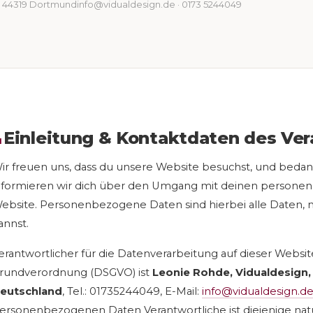
· 44319 Dortmund
info@vidualdesign.de · 0173 5244049
Einleitung & Kontaktdaten des Ver
1
ir freuen uns, dass du unsere Website besuchst, und bedan
nformieren wir dich über den Umgang mit deinen persone
ebsite. Personenbezogene Daten sind hierbei alle Daten, m
annst.
erantwortlicher für die Datenverarbeitung auf dieser Websi
rundverordnung (DSGVO) ist
Leonie Rohde, Vidualdesign
eutschland
, Tel.: 01735244049, E-Mail:
info@vidualdesign.d
ersonenbezogenen Daten Verantwortliche ist diejenige natürl