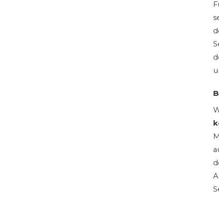
F
s
d
S
d
u
B
W
k
M
a
d
A
S