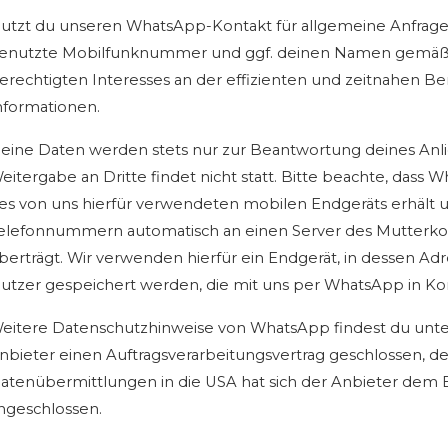
utzt du unseren WhatsApp-Kontakt für allgemeine Anfragen
enutzte Mobilfunknummer und ggf. deinen Namen gemäß Art.
erechtigten Interesses an der effizienten und zeitnahen B
nformationen.
eine Daten werden stets nur zur Beantwortung deines An
eitergabe an Dritte findet nicht statt. Bitte beachte, dass
es von uns hierfür verwendeten mobilen Endgeräts erhält
elefonnummern automatisch an einen Server des Mutterkon
berträgt. Wir verwenden hierfür ein Endgerät, in dessen Ad
utzer gespeichert werden, die mit uns per WhatsApp in Kon
eitere Datenschutzhinweise von WhatsApp findest du unt
nbieter einen Auftragsverarbeitungsvertrag geschlossen, der
atenübermittlungen in die USA hat sich der Anbieter dem
ngeschlossen.