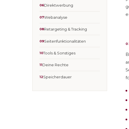
Direktwerbung
g
e
Webanalyse
Retargeting & Tracking
Seitenfunktionalitäten
0
Tools & Sonstiges
B
a
Deine Rechte
S
Speicherdauer
f