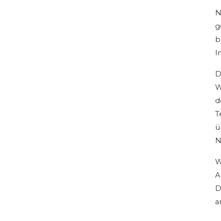
N
g
b
I
D
W
d
T
ü
N
W
A
D
a