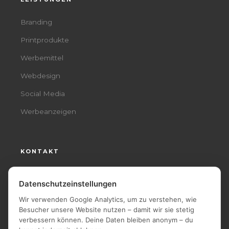
Branding
Printprodukte
Werbemittel
Webdesign
Social Media
Werbeanzeigen
KONTAKT
0173 5244049
Datenschutzeinstellungen
info@vidualdesign.de
Wir verwenden Google Analytics, um zu verstehen, wie
Besucher unsere Website nutzen – damit wir sie stetig
verbessern können. Deine Daten bleiben anonym – du